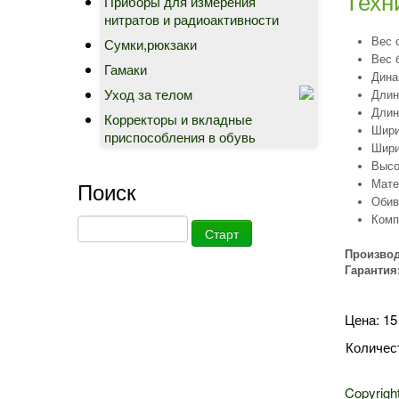
Техн
Приборы для измерения
нитратов и радиоактивности
Сумки,рюкзаки
Вес 
Вес 
Гамаки
Дина
Уход за телом
Длин
Длин
Корректоры и вкладные
Шири
приспособления в обувь
Шири
Высо
Поиск
Мате
Обив
Комп
Производ
Гарантия:
Цена:
15
Количес
Copyrigh