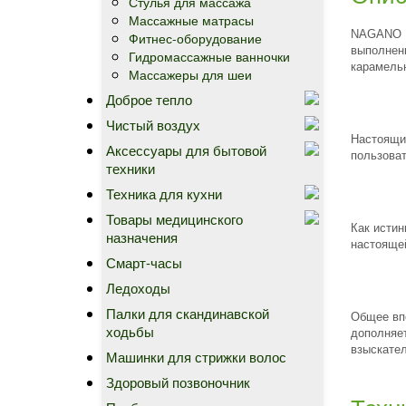
Стулья для массажа
Массажные матрасы
NAGANO 1
Фитнес-оборудование
выполненн
Гидромассажные ванночки
карамель
Массажеры для шеи
Доброе тепло
Чистый воздух
Настоящи
Аксессуары для бытовой
пользова
техники
Техника для кухни
Товары медицинского
Как истин
назначения
настоящей
Смарт-часы
Ледоходы
Палки для скандинавской
Общее вп
ходьбы
дополняе
взыскател
Машинки для стрижки волос
Здоровый позвоночник