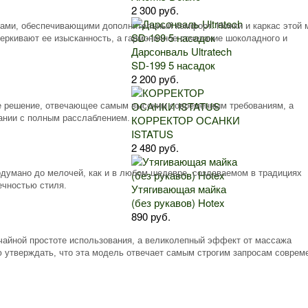
2 300 руб.
ми, обеспечивающими дополнительный комфорт. Ножки и каркас этой 
черкивают ее изысканность, а гармоничное сочетание шоколадного и
Дарсонваль Ultratech
SD-199 5 насадок
2 200 руб.
ое решение, отвечающее самым высоким современным требованиям, а
ании с полным расслаблением.
КОРРЕКТОР ОСАНКИ
ISTATUS
2 480 руб.
одумано до мелочей, как и в любом шедевре, создаваемом в традициях
ечностью стиля.
Утягивающая майка
(без рукавов) Hotex
890 руб.
чайной простоте использования, а великолепный эффект от массажа
утверждать, что эта модель отвечает самым строгим запросам соврем