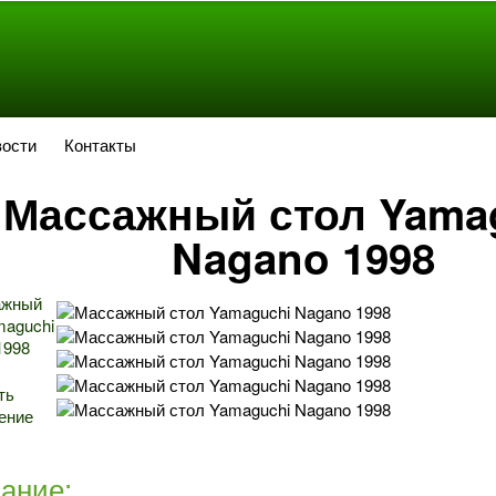
ости
Контакты
Массажный стол Yama
Nagano 1998
ть
ение
ание: