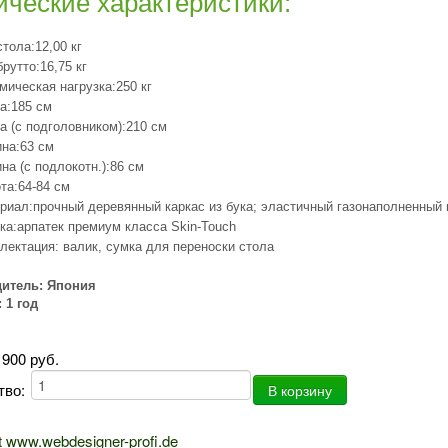
ические характеристики:
стола:12,00 кг
брутто:16,75 кг
мическая нагрузка:250 кг
а:185 см
а (с подголовником):210 см
на:63 см
на (с подлокотн.):86 см
та:64-84 см
риал:прочный деревянный каркас из бука; эластичный газонаполненный 
ка:арпатек премиум класса Skin-Touch
лектация: валик, сумка для переноски стола
итель: Япония
 1 год
 900 руб.
тво:
t www.webdesigner-profi.de