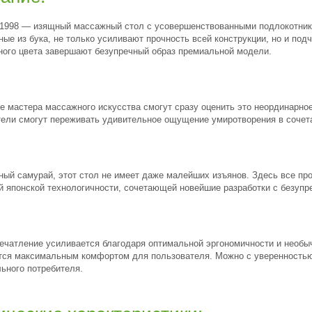
998 — изящный массажный стол с усовершенствованными подлокотника
ые из бука, не только усиливают прочность всей конструкции, но и под
ного цвета завершают безупречный образ премиальной модели.
е мастера массажного искусства смогут сразу оценить это неординарн
тели смогут переживать удивительное ощущение умиротворения в сочет
ный самурай, этот стол не имеет даже малейших изъянов. Здесь все пр
 японской технологичности, сочетающей новейшие разработки с безупр
ечатление усиливается благодаря оптимальной эргономичности и необы
тся максимальным комфортом для пользователя. Можно с уверенностью 
ьного потребителя.