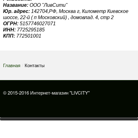
Название:
OOO "ЛивСити"
Юр. адрес:
142704,РФ, Москва г, Километр Киевское
шоссе, 22-й ( п Московский) , домовлад. 4, стр 2
ОГРН:
5157746027071
ИНН:
7725295185
КПП:
772501001
Главная
/
Контакты
© 2015-2016 Интернет-магазин "LIVCITY"
Каталог товаров
Как купить
Товары для красоты
Доставка
Физиотерапия
Приборы для ухода за лицом и телом